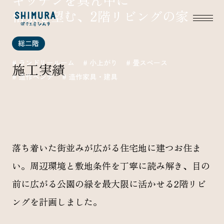
借景を望む、2階リビングの家
総二階
# ランドリールーム
# 小上がり
# 畳スペース
施工実績
# 造作ベンチ
# 造作家具・建具
落ち着いた街並みが広がる住宅地に建つお住ま
い。周辺環境と敷地条件を丁寧に読み解き、目の
前に広がる公園の緑を最大限に活かせる2階リビ
ングを計画しました。