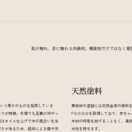
肌が触れ、目に触れる内装材。
機能性だけではなく意
天然塗料
という厚さのものを採用していま
無垢材の塗装には天然由来の原料
たりが特徴。冬場でも足裏が冷やっ
F☆☆☆☆を取得しており、赤ちゃ
面はオイル仕上げで木の風合いを生
木材の呼吸を妨げることなく、通
厚さがあるため、経年による傷や汚
水性を持ちます。