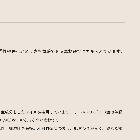
匠性や居心地の良さも体感できる素材選びに力を入れています。
を主成分としたオイルを使用しています。ホルムアルデヒド放散等級
んが舐めても安心安全な素材です。
気性・調湿性を保持。木材自体に浸透し、肌ざわりが良く、優れた撥