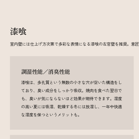
漆喰
室内壁には仕上げ方次第で多彩な表情になる漆喰の左官壁を推奨。意匠
調湿性能／消臭性能
漆喰は、多孔質という無数の小さな穴が空いた構造をし
ており、臭い成分をしっかり吸収。焼肉を食べた翌日で
も、臭いが気にならないほど効果が期待できます。湿度
の高い夏には吸湿、乾燥する冬には放湿し、一年中快適
な湿度を保つというメリットも。