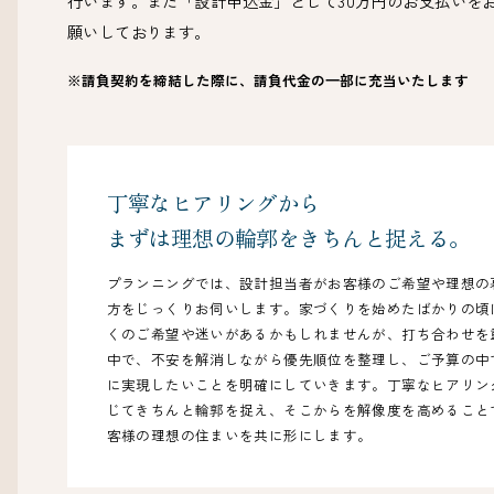
行います。また「設計申込金」として30万円のお支払いを
願いしております。
※請負契約を締結した際に、請負代金の⼀部に充当いたします
丁寧なヒアリングから
まずは理想の輪郭を
きちんと捉える。
プランニングでは、設計担当者がお客様のご希望や理想の
方をじっくりお伺いします。家づくりを始めたばかりの頃
くのご希望や迷いがあるかもしれませんが、打ち合わせを
中で、不安を解消しながら優先順位を整理し、ご予算の中
に実現したいことを明確にしていきます。丁寧なヒアリン
じてきちんと輪郭を捉え、そこからを解像度を高めること
客様の理想の住まいを共に形にします。