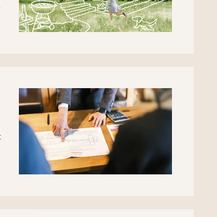
い
大
し