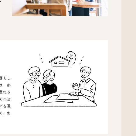
お
暮らし
は、多
重ねる
で本当
グを通
で、お