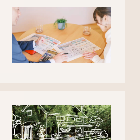
と
い
た