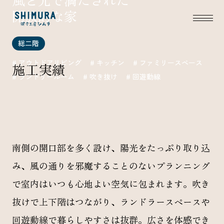
開放的な家
総二階
# アウトドアリビング
# キッチン
# ファミリースペース
施工実績
# ランドリールーム
# 吹き抜け
# 回遊動線
南側の開口部を多く設け、陽光をたっぷり取り込
み、風の通りを邪魔することのないプランニング
で室内はいつも心地よい空気に包まれます。吹き
抜けで上下階はつながり、ランドラースペースや
回遊動線で暮らしやすさは抜群。広さを体感でき