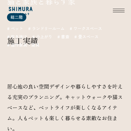
猫と家族と暮らす家
総二階
# ペット
# ランドリールーム
# ワークスペース
# 吹き抜け
# 小上がり
# 書斎
# 畳スペース
施工実績
# 造作家具・建具
居心地の良い空間デザインや暮らしやすさを叶え
る充実のプランニング。キャットウォークや猫ス
ペースなど、ペットライフが楽しくなるアイテ
ム。人もペットも楽しく暮らせる素敵なお住ま
い。