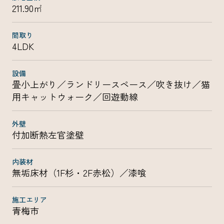
211.90㎡
間取り
4LDK
設備
畳小上がり／ランドリースペース／吹き抜け／猫
用キャットウォーク／回遊動線
外壁
付加断熱左官塗壁
内装材
無垢床材（1F杉・2F赤松）／漆喰
施工エリア
青梅市