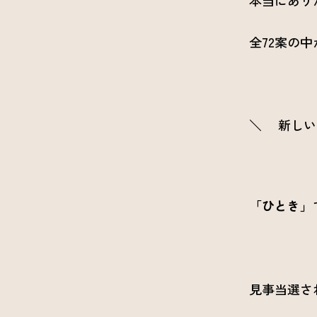
全72案の
＼ 新しい
【 
「ひとき」
見事当選さ